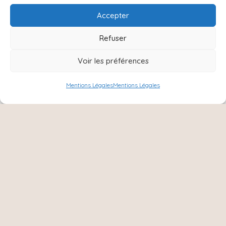
Contact
Accepter
Refuser
Voir les préférences
Mentions Légales
Mentions Légales
NOUS SUIVRE :
Instagram
Facebook
8 Ter rue Charles de Gaulle,
51420, Cernay les Reims