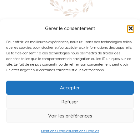
Gérer le consentement
NOUS SUIVRE :
Instagram
Facebook
Pour offrir les meilleures expériences, nous utilisons des technologies telles
que les cookies pour stocker et/ou accéder aux informations des appareils.
Le fait de consentir à ces technologies nous permettra de traiter des
données telles que le comportement de navigation ou les ID uniques sur ce
8 Ter rue Charles de Gaulle,
site. Le fait de ne pas consentir ou de retirer son consentement peut avoir
51420, Cernay les Reims
un effet négatif sur certaines caractéristiques et fonctions.
06 15 31 72 79
Accepter
Refuser
cocoarmille@orange;fr
Voir les préférences
© Cocoarmille –
Mentions Légales
– by
Oroweb.fr
Mentions Légales
Mentions Légales