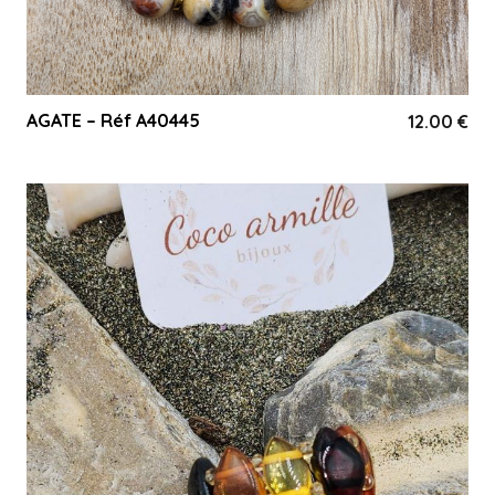
AGATE – Réf A40445
12.00
€