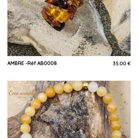
AMBRE -Réf AB0008
35.00
€