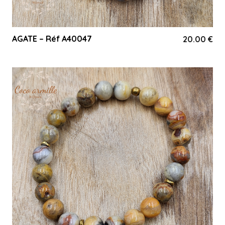
AGATE – Réf A40047
20.00
€