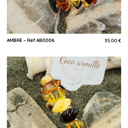
AMBRE – Réf AB0006
35.00
€