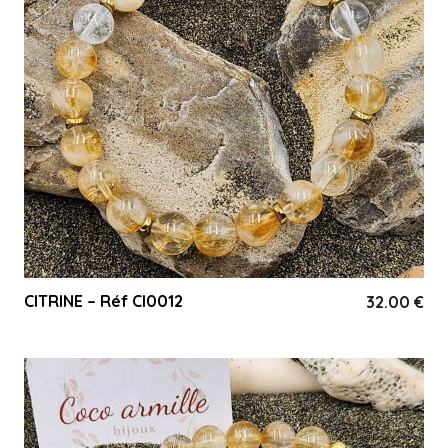
CITRINE – Réf CI0012
32.00
€