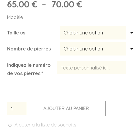
Plage
65.00
€
–
70.00
€
de
Modèle 1
prix :
65.00 €
Taille us
à
70.00 €
Nombre de pierres
Indiquez le numéro
de vos pierres
*
quantité
AJOUTER AU PANIER
de
BAGUE
Ajouter à la liste de souhaits
PIERRE