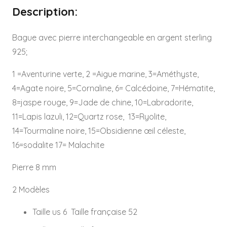
Description:
INTERCHANGEABLE
-
Bague avec pierre interchangeable en argent sterling
Réf
925;
Modèle
1
1 =Aventurine verte, 2 =Aigue marine, 3=Améthyste,
4=Agate noire, 5=Cornaline, 6= Calcédoine, 7=Hématite,
8=jaspe rouge, 9=Jade de chine, 10=Labradorite,
11=Lapis lazuli, 12=Quartz rose, 13=Ryolite,
14=Tourmaline noire, 15=Obsidienne œil céleste,
16=sodalite 17= Malachite
Pierre 8 mm
2 Modèles
Taille us 6 Taille française 52