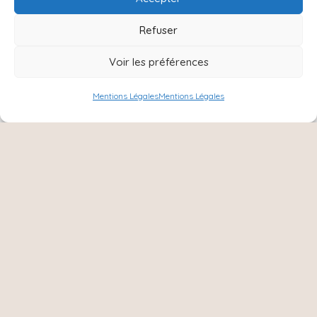
Refuser
Voir les préférences
Mentions Légales
Mentions Légales
NOUS SUIVRE :
Instagram
Facebook
8 Ter rue Charles de Gaulle,
51420, Cernay les Reims
06 15 31 72 79