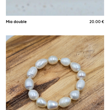
Mia double
20.00
€