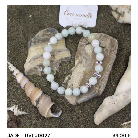
JADE – Réf J0027
34.00
€