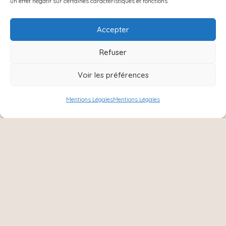
un effet négatif sur certaines caractéristiques et fonctions.
Accepter
Refuser
Voir les préférences
Mentions Légales
Mentions Légales
22.00
€
–
QUARTZ – Réf Q0017
Plage
26.00
€
de
prix :
22.00 €
à
Accueil
26.00 €
À PROPOS
Catégories