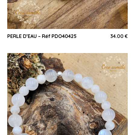
PERLE D’EAU – Réf PDO40425
34.00
€