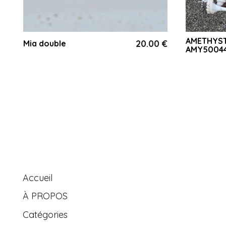
AMETHYST
€
20.00
€
Mia double
AMY5004
Accueil
À PROPOS
Catégories