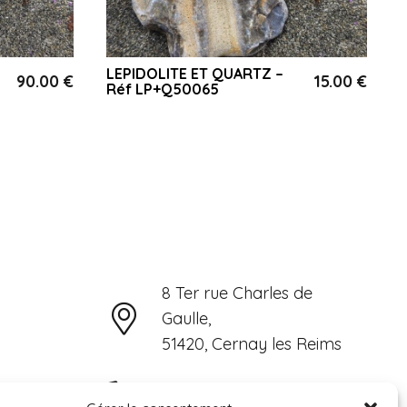
LEPIDOLITE ET QUARTZ –
90.00
€
15.00
€
Réf LP+Q50065
8 Ter rue Charles de
Gaulle,
51420, Cernay les Reims
06 15 31 72 79