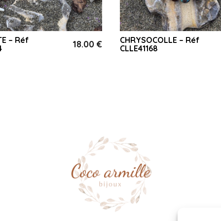
E – Réf
CHRYSOCOLLE – Réf
18.00
€
4
CLLE41168