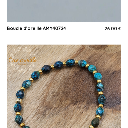
Boucle d’oreille AMY40724
26.00
€