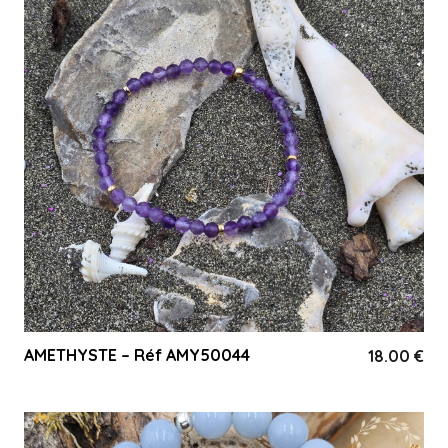
AMETHYSTE – Réf AMY50044
18.00
€