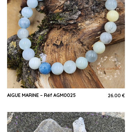
AIGUE MARINE – Réf AGM0025
26.00
€