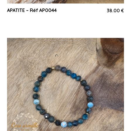
APATITE – Réf AP0044
38.00
€