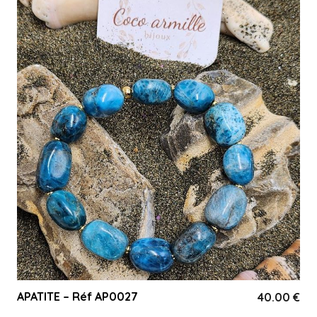
APATITE – Réf AP0027
40.00
€