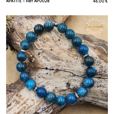
APATITE – Réf AP0028
46.00
€