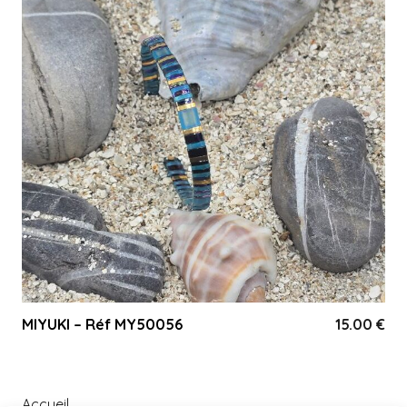
MIYUKI – Réf MY50056
15.00
€
Accueil