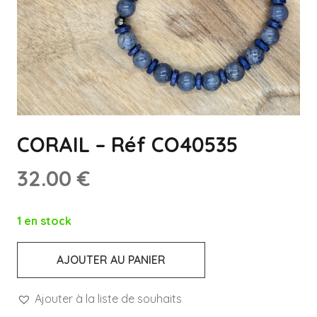
CORAIL – Réf CO40535
32.00
€
1 en stock
AJOUTER AU PANIER
quantité
de
Ajouter à la liste de souhaits
CORAIL