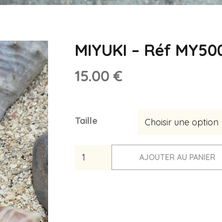
MIYUKI – Réf MY50
15.00
€
Taille
quantité
AJOUTER AU PANIER
de
MIYUKI
-
Réf
MY50050