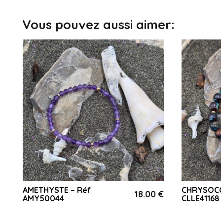
Vous pouvez aussi aimer:
AMETHYSTE – Réf
CHRYSOCO
€
18.00
€
AMY50044
CLLE41168