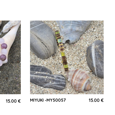
15.00
€
MIYUKI -MY50057
15.00
€