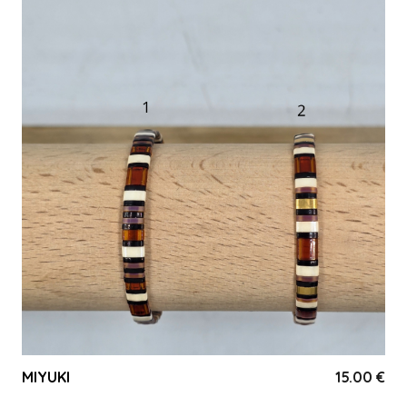
MIYUKI
15.00
€