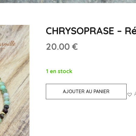
CHRYSOPRASE – Ré
20.00
€
1 en stock
AJOUTER AU PANIER
quantité
de
CHRYSOPRASE
-
Réf