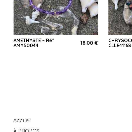
AMETHYSTE – Réf
CHRYSOCO
€
18.00
€
AMY50044
CLLE41168
Accueil
À PROPOS