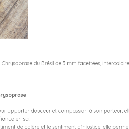
CSE40465
e Chrysoprase du Brésil de 3 mm facettées, intercalaire
Chrysoprase
our apporter douceur et compassion à son porteur, elle
iance en soi.
ntiment de colère et le sentiment d’injustice, elle perme