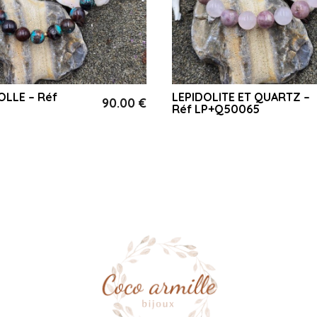
LLE – Réf
LEPIDOLITE ET QUARTZ –
90.00
€
Réf LP+Q50065