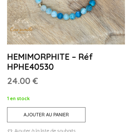
HEMIMORPHITE – Réf
HPHE40530
24.00
€
1 en stock
AJOUTER AU PANIER
quantité
de
Ajouter à la liste de souhaits