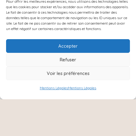
Pour offrir les meilleures expériences, nous utilisons des technologies telles
PRODUITS POPULAIRES
que les cookies pour stocker et/ou accéder aux informations des appareils.
Le fait de consentir à ces technologies nous permettra de traiter des
Instagram
données telles que le comportement de navigation ou les ID uniques sur ce
site. Le fait de ne pas consentir ou de retirer son consentement peut avoir
Contact
un effet négatif sur certaines caractéristiques et fonctions.
Accepter
Refuser
Voir les préférences
Mentions Légales
Mentions Légales
NOUS SUIVRE :
Instagram
Facebook
8 Ter rue Charles de Gaulle,