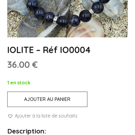
IOLITE – Réf IO0004
36.00
€
1 en stock
AJOUTER AU PANIER
quantité
de
Ajouter à la liste de souhaits
IOLITE
-
Description: