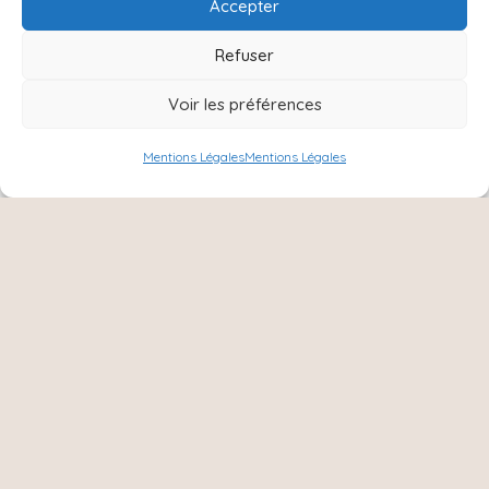
Accepter
Refuser
Voir les préférences
Mentions Légales
Mentions Légales
NOUS SUIVRE :
Instagram
Facebook
8 Ter rue Charles de Gaulle,
51420, Cernay les Reims
06 15 31 72 79
cocoarmille@orange;fr