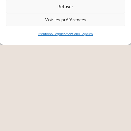
Refuser
Voir les préférences
Mentions Légales
Mentions Légales
NOUS SUIVRE :
Instagram
Facebook
8 Ter rue Charles de Gaulle,
51420, Cernay les Reims
06 15 31 72 79
cocoarmille@orange;fr