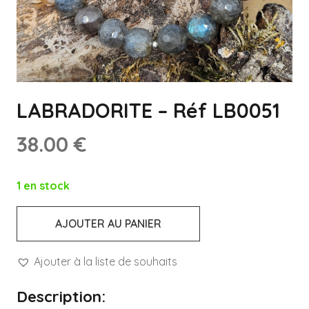
LABRADORITE – Réf LB0051
38.00
€
1 en stock
AJOUTER AU PANIER
quantité
de
Ajouter à la liste de souhaits
LABRADORITE
-
Description: