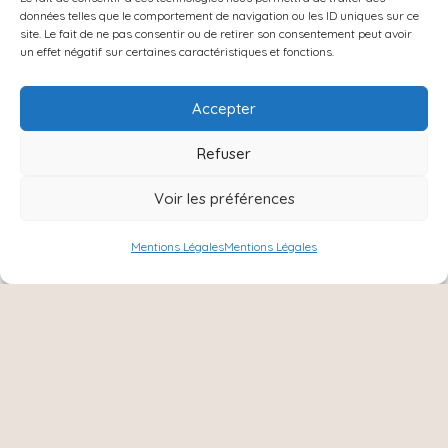
données telles que le comportement de navigation ou les ID uniques sur ce
Contact
site. Le fait de ne pas consentir ou de retirer son consentement peut avoir
un effet négatif sur certaines caractéristiques et fonctions.
Accepter
Refuser
Voir les préférences
Mentions Légales
Mentions Légales
NOUS SUIVRE :
Instagram
Facebook
8 Ter rue Charles de Gaulle,
51420, Cernay les Reims