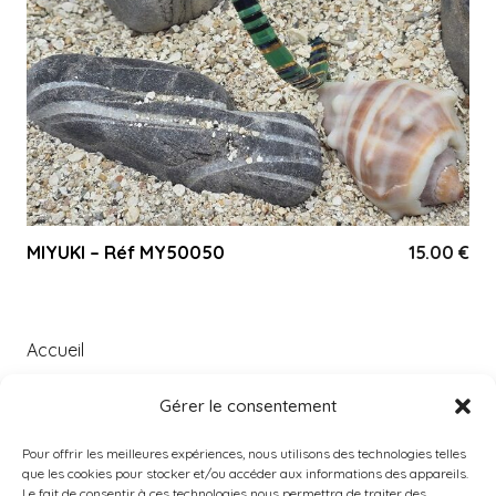
MIYUKI – Réf MY50050
15.00
€
Accueil
À PROPOS
Gérer le consentement
Catégories
Pour offrir les meilleures expériences, nous utilisons des technologies telles
PRODUITS POPULAIRES
que les cookies pour stocker et/ou accéder aux informations des appareils.
Instagram
Le fait de consentir à ces technologies nous permettra de traiter des