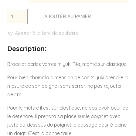
quantité
AJOUTER AU PANIER
de
MIYUKI
Ajouter à la liste de souhaits
COUTURE
Description:
-
Réf
Bracelet perles verres miyuki Tila, monté sur élastique
MYC0221-
MYC0222
Pour bien choisir la dimension de son Miyuki prendre la
mesure de son poignet sans serrer, ne pas rajouter
de cm.
Pour le mettre il est sur élastique, ne pas avoir peur de
le détendre. Il prendra sa place sur le poignet avec
juste au-dessous du poignet le passage pour à peine
un doigt. C’est la bonne taille.