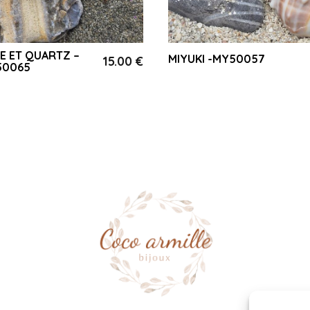
E ET QUARTZ –
MIYUKI -MY50057
15.00
€
50065