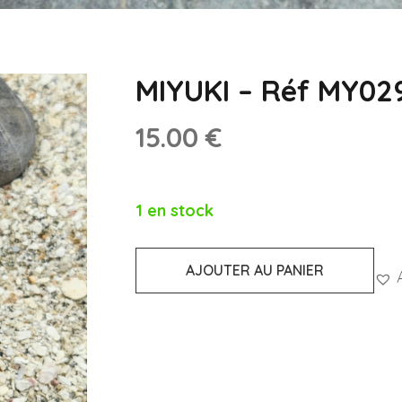
MIYUKI – Réf MY02
15.00
€
1 en stock
AJOUTER AU PANIER
quantité
de
MIYUKI
-
Réf