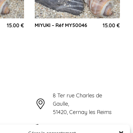
15.00
€
15.00
€
MIYUKI – Réf MY50046
8 Ter rue Charles de
Gaulle,
51420, Cernay les Reims
06 15 31 72 79