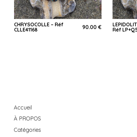
CHRYSOCOLLE – Réf
LEPIDOLIT
€
90.00
€
CLLE41168
Réf LP+Q
Accueil
À PROPOS
Catégories