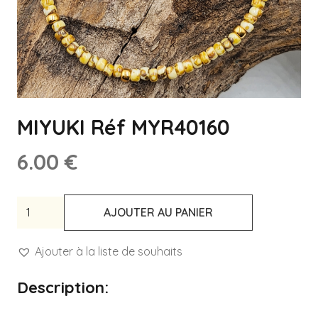
MIYUKI Réf MYR40160
6.00
€
quantité
AJOUTER AU PANIER
de
MIYUKI
Ajouter à la liste de souhaits
Réf
Description:
MYR40160