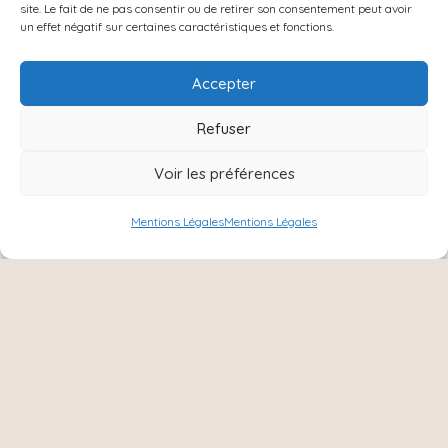
Contact
site. Le fait de ne pas consentir ou de retirer son consentement peut avoir
un effet négatif sur certaines caractéristiques et fonctions.
Accepter
Refuser
Voir les préférences
Mentions Légales
Mentions Légales
NOUS SUIVRE :
Instagram
Facebook
8 Ter rue Charles de Gaulle,
51420, Cernay les Reims
06 15 31 72 79