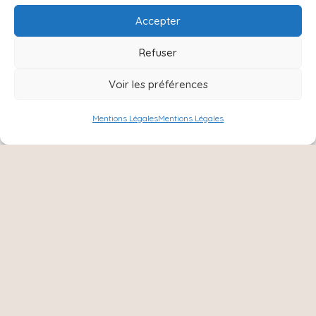
Accepter
Refuser
Voir les préférences
Mentions Légales
Mentions Légales
NOUS SUIVRE :
Instagram
Facebook
8 Ter rue Charles de Gaulle,
51420, Cernay les Reims
06 15 31 72 79
cocoarmille@orange;fr